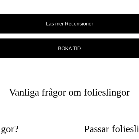
Läs mer Recensioner
BOKA TID
Vanliga frågor om folieslingor
ngor?
Passar foliesl