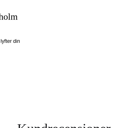
kholm
yfter din 