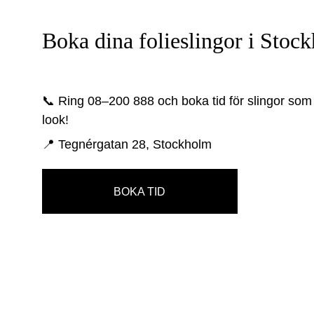
Boka dina folieslingor i Stoc
📞 Ring 08–200 888 och boka tid för slingor som l
look!
📍 Tegnérgatan 28, Stockholm
BOKA TID