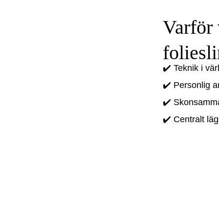
Varför 
foliesl
✔️ Teknik i vär
✔️ Personlig 
✔️ Skonsamma 
✔️ Centralt lä