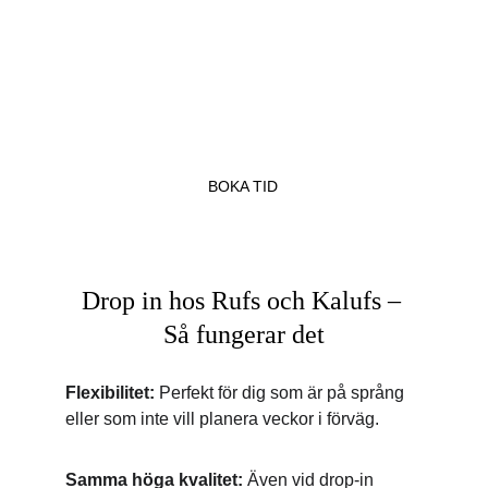
vår salong och se om vi kan ta hand om 
dig direkt!
BOKA TID
Drop in hos Rufs och Kalufs – 
Så fungerar det
Flexibilitet:
 Perfekt för dig som är på språng 
eller som inte vill planera veckor i förväg.
Samma höga kvalitet:
 Även vid drop-in 